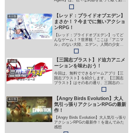
悪魔を討伐していく3DアクションRPG。
3Dモデルになっているキャラクター達を
自由に操り、スマートなアクションで...
【レッド：プライドオブエデン】
未分類
まさか！？今までに無いアクショ
ンRPG！
【レッド：プライドオブエデン】ってど
んなゲーム！？世界観『ここは「アニマ
ル」のない大陸、エデン。人間の少女の
中には、特定の時期になると奇妙な能力
に目覚める者がいる。怪力を得た者や、
魔法に目覚めた者、動物の耳や爪を発達
【三国志ブラスト】ド迫力アニメ
未分類
させた者もいた…かつてレ...
ーションを味わおう！
今回は、無料でできるゲームアプリ【三
国志ブラスト】を紹介します。【三国志
ブラスト】はその名の通り、三国志の世
界を舞台にしたゲームアプリです。呂布
や小喬、諸葛亮などといった有名武将た
ちを仲間にして、あなただけの強力な軍
【Angry Birds Evolution】大人
未分類
隊を編成し、戦での勝利を...
気引っ張りアクションRPGの最新
作！
【Angry Birds Evolution】大人気引っ張り
アクションRPGの最新作！を遊んでみた
感想