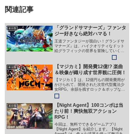
関連記事
「グランドサマナーズ」ファンタ
未分類
ジー好きなら絶対ハマる！
王道ファンタジーが面白い！グランドサ
マナーズ』は、ハイクオリティなドット
絵グラフィックの世界を冒険していく王
道ファンタジーRPGです。昔ながらの懐
かしいドット絵RPGではありますが、地
味なゲームではなく迫力のあるバトル演
【マジカミ】開発費12億!? 楽曲
未分類
出が魅力的！ 操作方...
＆映像が織り成す世界観に圧倒！
【マジカミ】は、12億円もの開発費用が
かけられて、開発された次世代型魔法少
女RPG。余韻を残すロック＆ポップなバ
トルBGMで、ゲームの世界観に引き込ま
れる仕組みが満載です。ドレス(コスチュ
ーム)毎に異なるスキルを利用して、ガン
【Night Agent】100コンボは当
未分類
ガン敵を討伐していこう！育成要素も充
たり前！爽快無双アクション
実していて、かなりやり込むことができ
RPG！
ます。「死」や「平行世界（パラレルワ
ールド）」などといったワードが溢れ
今回は、無料でできるゲームアプリ
る、少し中二病心をくすぐるような、ダ
【Night Agent】を紹介します。【Night
ークなストーリーにも注目です！
Agent】は、色々な武器を使って敵である