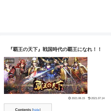
『覇王の天下』戦国時代の覇王になれ！！
未分類
2021.06.15
2021.07.14
Contents
[
hide
]